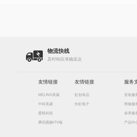
物流快线
及时响应准确送达
友情链接
友情链接
服务
MELING美菱
虹创有品
安装服
中科美菱
长虹电子
维修服
爱联科技
保养服
腾讯视频•TV端
产品中