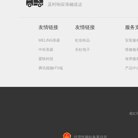
及时响应准确送达
友情链接
友情链接
服务
MELING美菱
虹创有品
安装服
中科美菱
长虹电子
维修服
爱联科技
保养服
腾讯视频•TV端
产品中
蜀IC
经营性网站备案信息