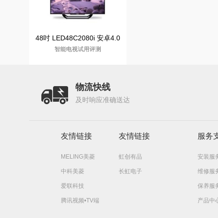
48吋 LED48C2080i 安卓4.0
智能电视试用评测
物流快线
及时响应准确送达
友情链接
友情链接
服务
MELING美菱
虹创有品
安装服
中科美菱
长虹电子
维修服
爱联科技
保养服
腾讯视频•TV端
产品中