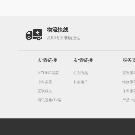
物流快线
及时响应准确送达
友情链接
友情链接
服务
MELING美菱
虹创有品
安装服
中科美菱
长虹电子
维修服
爱联科技
保养服
腾讯视频•TV端
产品中