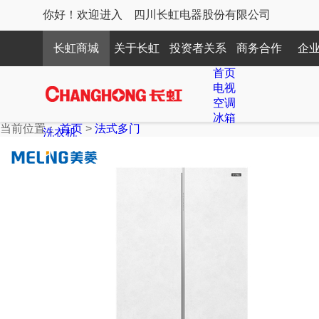
你好！欢迎进入 四川长虹电器股份有限公司
长虹商城
关于长虹
投资者关系
商务合作
企
首页
电视
空调
冰箱
当前位置：
首页
>
法式多门
洗衣机
生活家电
服务
CHiQ系列
平板电视
CHiQ电视
空调产品
激光电视
CHiQ电视系列
86英寸及以上
75-85英寸
55-