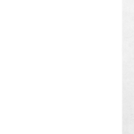
集成灶
吸油烟机
燃气灶
电热水器
燃气
数码配件
水器
空气能热水器
健康产品
路由器
电池
耳机
智能机器人
厨卫小电
生物医疗
电视周边
养生壶
电压力锅
电饭煲
厨卫配件
电煮
锅
电蒸锅
空气炸锅
医用冷藏/冷冻
虚拟卡
家庭装饰
灯饰照明
智能门锁