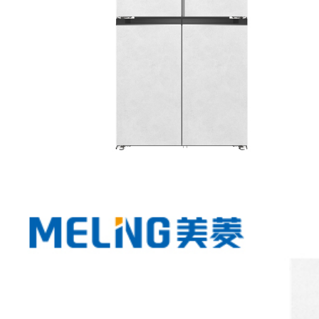
英寸
50英寸及以下
冰洗产品
壁挂式
智能电视
CHiQ空调
生活家电
冰箱
大1P
正1.5P
2P
立柜式
壁挂式
数码影音
生活电器
对开门
三门
多门
立柜式
4K超高清
智慧家庭
移动通讯
净化器
净水器
风扇
扫地机器人
厨房龙
CHiQ冰箱
洗衣机
2P
3P
水槽
电磁炉锅
电暖器
电热水龙头
果蔬净
照明
8K电视
清洗机
手机
饮水机类
烤炸锅类
搅拌机类
燃气
对开门
波轮洗衣机
滚筒洗衣机
挂炉
吸尘器
洗碗机
浴室系列
智能卫浴系
中央空调
列
智能照明
足浴盆
手电
美妆冰箱
电吹风
娱乐影音
冰柜
风管机
天花机
家用多联机
商用多联机
商用显示
空气能
厨卫大电
显示器
音箱
话筒